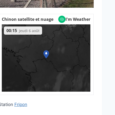
Station
Fripon